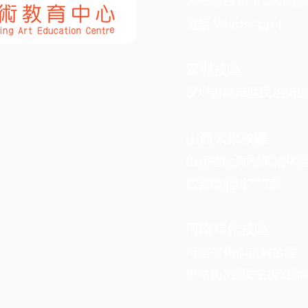
太子道西 481 號 九龍
電話 WhatsApp | 
深圳校區
​深圳市龍華區民冶街道
山西太原校區
山西省太原市萬柏林區
歡樂頌
北塔733室
河南焦作校區
河南省焦作市解放區
​車站街3號民主街道辦