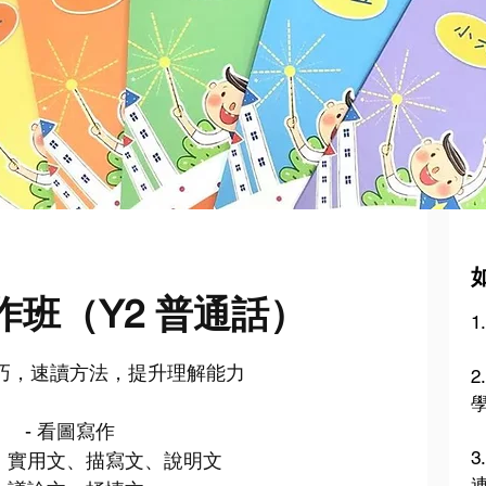
作班（Y2 普通話）
1
巧，速讀方法，提升理解能力
- 看圖寫作
3
文、實用文、描寫文、說明文