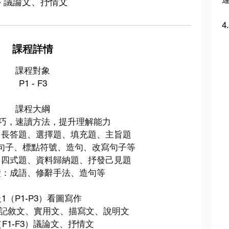
- 議論文、抒情文
4
課程詳情
課程對象
P1 - F3
課程大綱
巧，速讀方法，提升理解能力
：長答題、選擇題、填充題、主旨題
組句子、標點符號、造句、改寫句子等
：四式題、資料歸納題、抒發己見題
基礎：成語、修辭手法、造句等
1（P1-P3）看圖寫作
6）記敘文、實用文、描寫文、說明文
（F1-F3）議論文、抒情文