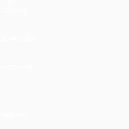
城大廈 20C
90671866
潤達園庭四樓4010
內環西街28號
事處四樓406室