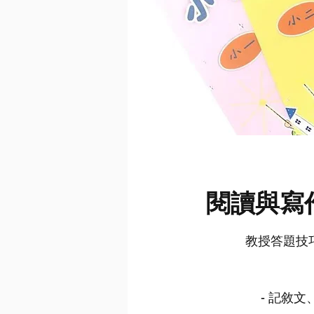
閱讀與寫
教授答題技
- 記敘