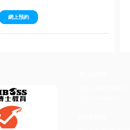
網上預約
奧運總校
九龍 大角咀 櫻桃街38 
電話 WhatsApp | 9
啟德分校