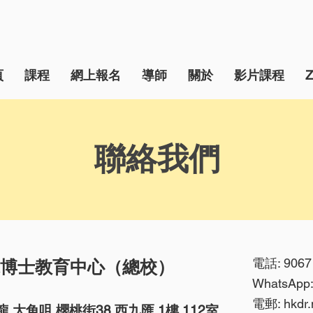
頁
課程
網上報名
導師
關於
影片課程
聯絡我們
電話: 9067
博士教育中心（總校）
WhatsApp:
電郵:
hkdr
龍 大角咀 櫻桃街38 西九匯 1樓 112室