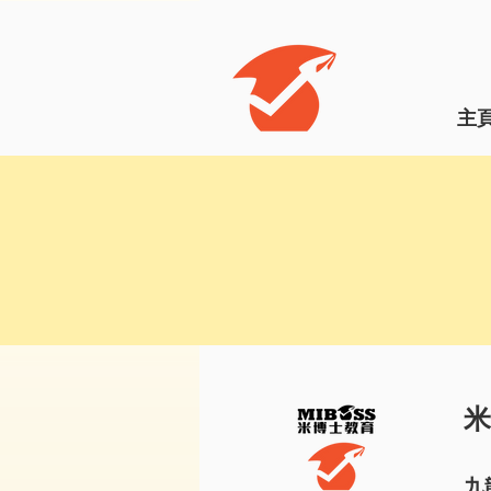
主
米
九