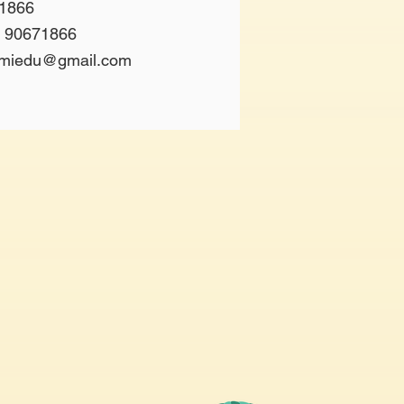
1866
 90671866
.miedu@gmail.com