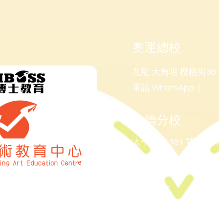
奧運總校
九龍 大角咀 櫻桃街38 
電話 WhatsApp | 9
啟德分校
太子道西 481 號 九龍
電話 WhatsApp | 
深圳校區
​深圳市龍華區民冶街道