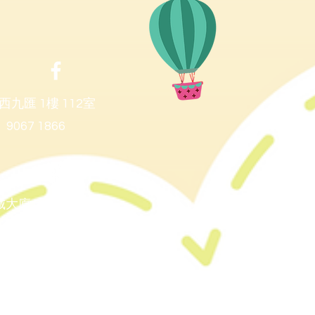
西九匯 1樓 112室
067 1866
城大廈 20C
90671866
潤達園庭四樓4010