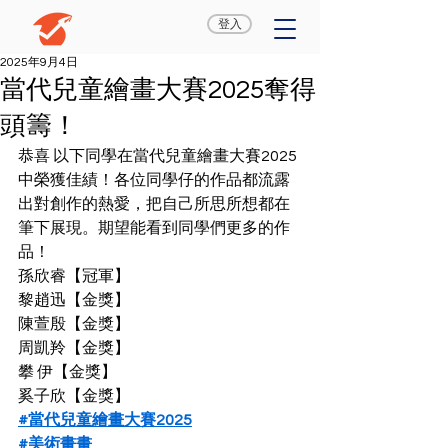
登入
2025年9月4日
當代兒童繪畫大賽2025奪得
頭籌！
恭喜 以下同學在當代兒童繪畫大賽2025
中榮獲佳績！各位同學仔的作品都流露
出對創作的熱愛，把自己所思所想都在
筆下展現。期望能看到同學們更多的作
品！
孫欣睿【冠軍】
黎趙迅【金獎】
陳萱殷【金獎】
周凱羚【金獎】
攀 伊【金獎】
奚子欣【金獎】
#當代兒童繪畫大賽2025
#美術畫畫