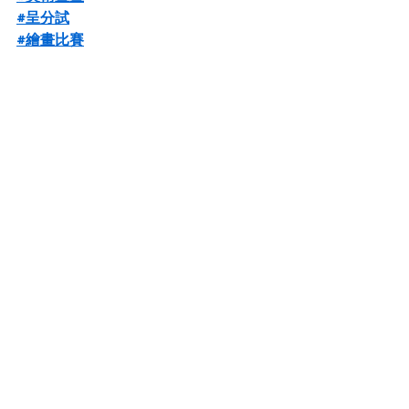
#呈分試
#繪畫比賽