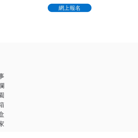
網上報名
事
欄
園
箱
盒
家