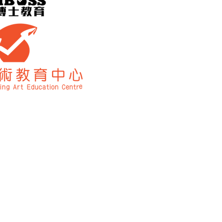
電話 WhatsApp | 9
啟德分校
太子道西 481 號 九龍
電話 WhatsApp | 
深圳校區
​深圳市龍華區民冶街道
山西太原校區
山西省太原市萬柏林區
歡樂頌
北塔733室