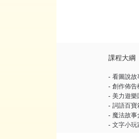
​課程大綱
- 看圖說故
- 創作佈告
- 美力遊樂
- 詞語百寶
- 魔法故事
- 文字小玩