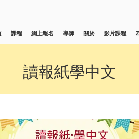
頁
課程
網上報名
導師
關於
影片課程
讀報紙學中文