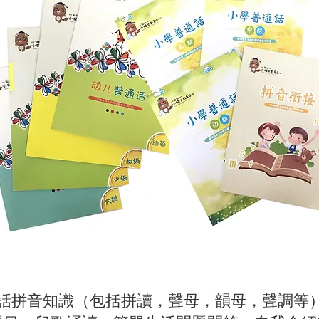
話拼音知識（包括拼讀，聲母，韻母，聲調等