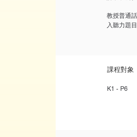
教授普通
入聽力題
課程對象
K1 - P6