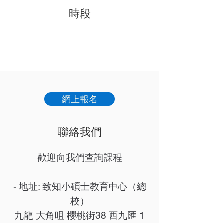
​時段
網上報名
聯絡我們
歡迎向我們查詢課程
- ​地址: 致知小碩士教育中心（總
校）
九龍 大角咀 櫻桃街38 西九匯 1