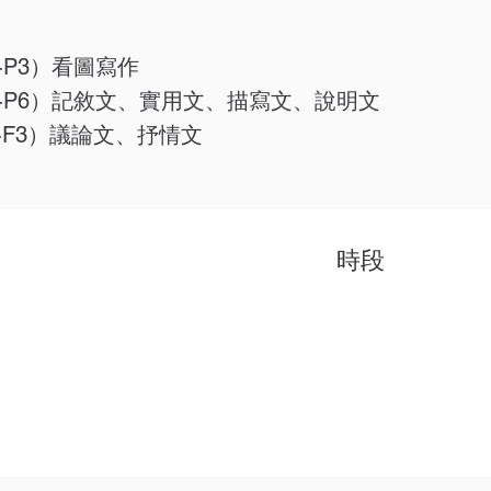
-P3）看圖寫作
3-P6）記敘文、實用文、描寫文、說明文
1-F3）議論文、抒情文
​時段