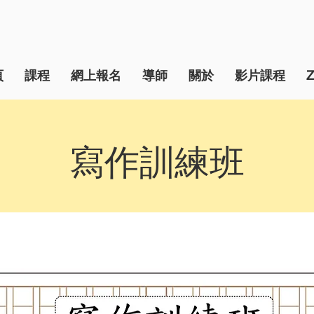
頁
課程
網上報名
導師
關於
影片課程
寫作訓練班