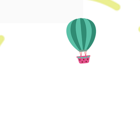
西九匯 1樓 112室
067 1866
城大廈 20C
90671866