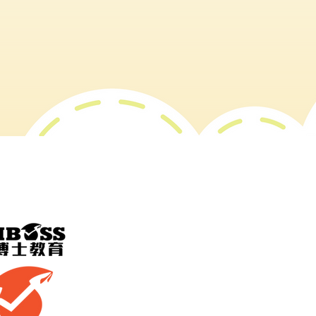
奧運總校
九龍 大角咀 櫻桃街38 
電話 WhatsApp | 9
啟德分校