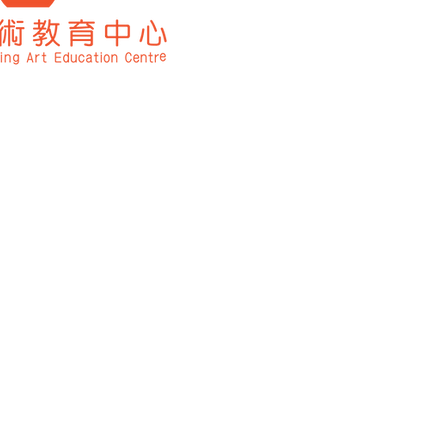
太子道西 481 號 九龍
電話 WhatsApp | 
深圳校區
​深圳市龍華區民冶街道
山西太原校區
山西省太原市萬柏林區
歡樂頌
北塔733室
河南焦作校區
河南省焦作市解放區
​車站街3號民主街道辦